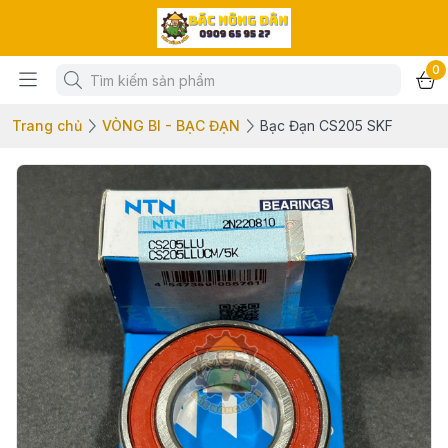
0
Trang chủ
VÒNG BI - BẠC ĐẠN
Bạc Đạn CS205 SKF