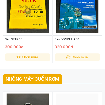
Sên STAR 50
Sên DONGHUA 50
300.000đ
320.000đ
Chọn mua
Chọn mua
NHÔNG MÁY CUỐN RƠM