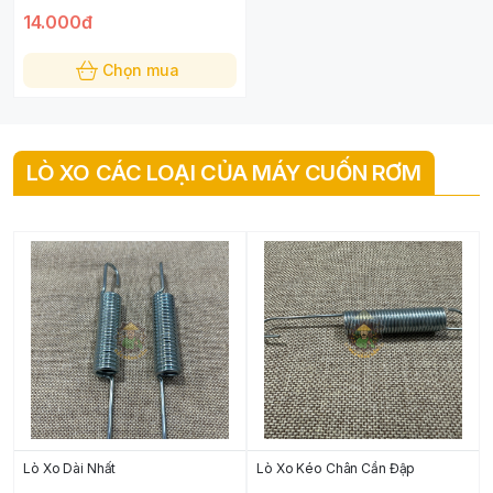
14.000đ
Chọn mua
LÒ XO CÁC LOẠI CỦA MÁY CUỐN RƠM
Lò Xo Dài Nhất
Lò Xo Kéo Chân Cần Đập