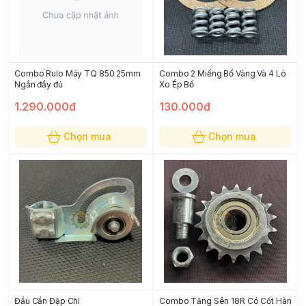
Combo Rulo Máy TQ 850 25mm
Combo 2 Miếng Bố Vàng Và 4 Lò
Ngắn đầy đủ
Xo Ép Bố
1.290.000đ
130.000đ
Chọn mua
Chọn mua
Đầu Cần Đập Chỉ
Combo Tăng Sên 18R Có Cốt Hàn