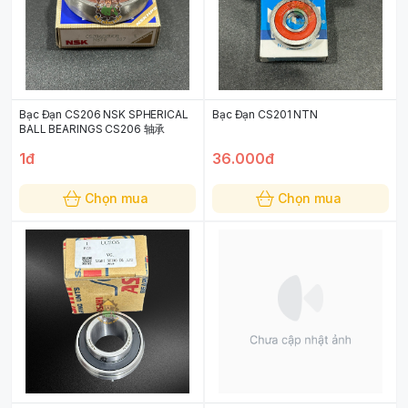
Bạc Đạn CS206 NSK SPHERICAL
Bạc Đạn CS201 NTN
BALL BEARINGS CS206 轴承
1đ
36.000đ
Chọn mua
Chọn mua