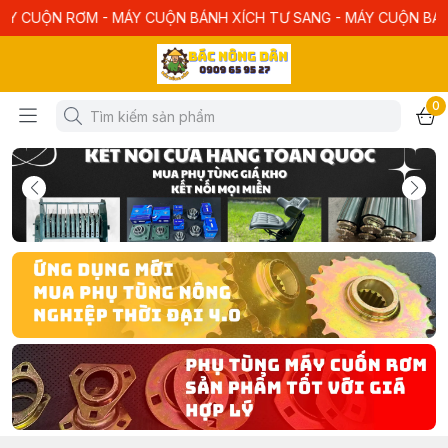
- MÁY CUỘN BÁNH XÍCH TƯ SANG - MÁY CUỘN BÁNH XÍCH PHAN T
0