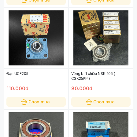
Đạn UCF205
Vòng bi 1 chiều NSK 205 (
CSK25PP )
110.000đ
80.000đ
Chọn mua
Chọn mua