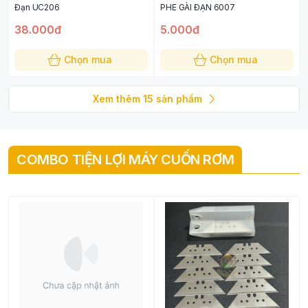
Đạn UC206
PHE GÀI ĐẠN 6007
38.000đ
5.000đ
Chọn mua
Chọn mua
Xem thêm
15
sản phẩm
COMBO TIỆN LỢI MÁY CUỐN RƠM