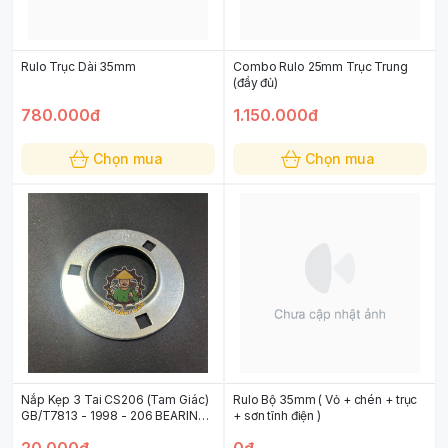
Rulo Trục Dài 35mm
Combo Rulo 25mm Trục Trung
(đầy đủ)
780.000đ
1.150.000đ
Chọn mua
Chọn mua
Nắp Kẹp 3 Tai CS206 (Tam Giác)
Rulo Bộ 35mm ( Vỏ + chén + trục
GB/T7813 - 1998 - 206 BEARING
+ sơn tĩnh điện )
SEAT CS206
20.000đ
0đ