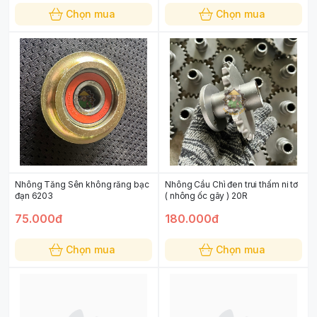
Chọn mua
Chọn mua
Nhông Tăng Sên không răng bạc
Nhông Cầu Chì đen trui thấm ni tơ
đạn 6203
( nhông ốc gãy ) 20R
75.000đ
180.000đ
Chọn mua
Chọn mua