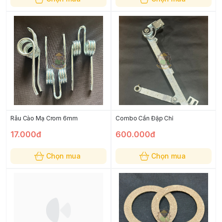
Râu Cào Mạ Crom 6mm
Combo Cần Đập Chỉ
17.000đ
600.000đ
Chọn mua
Chọn mua