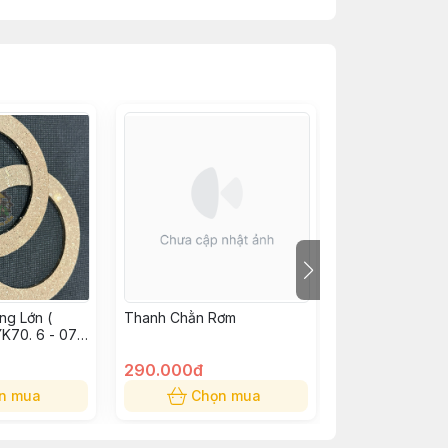
ng Lớn (
Thanh Chằn Rơm
Đếm Rơm Tự Đ
70. 6 - 07 -
290.000đ
129.000đ
n mua
Chọn mua
Chọn