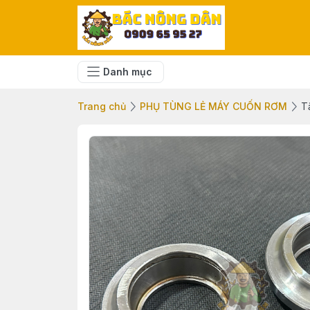
Danh mục
Trang chủ
PHỤ TÙNG LẺ MÁY CUỐN RƠM
T