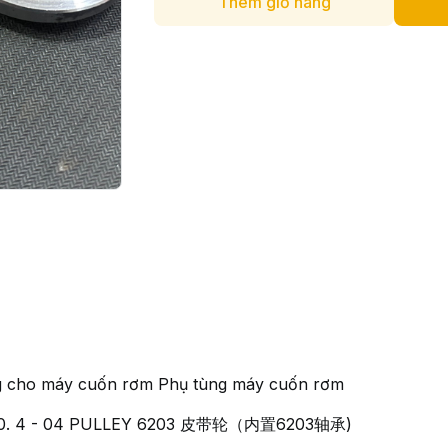
Thêm giỏ hàng
g cho máy cuốn rơm Phụ tùng máy cuốn rơm
K70. 4 - 04 PULLEY 6203 皮带轮（内置6203轴承)