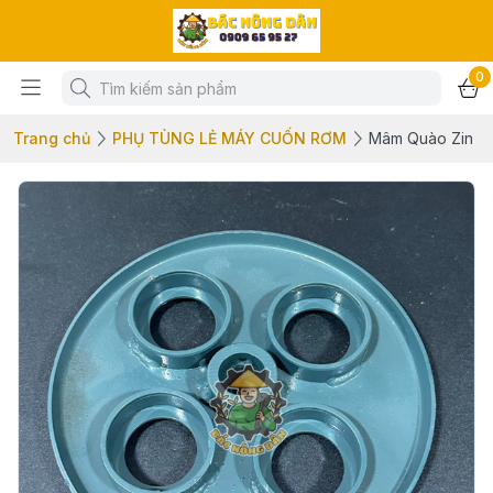
0
Trang chủ
PHỤ TÙNG LẺ MÁY CUỐN RƠM
Mâm Quào Zin