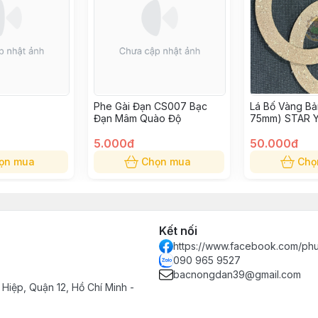
Phe Gài Đạn CS007 Bạc
Lá Bố Vàng Bả
Đạn Mâm Quào Độ
75mm) STAR YK
75
5.000đ
50.000đ
ọn mua
Chọn mua
Chọ
Kết nối
https://www.facebook.com/ph
090 965 9527
bacnongdan39@gmail.com
Hiệp, Quận 12, Hồ Chí Minh -