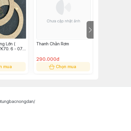
ng Lớn (
Thanh Chằn Rơm
Đếm Rơm Tự Đ
70. 6 - 07 -
290.000đ
129.000đ
n mua
Chọn mua
Chọn
utungbacnongdan/