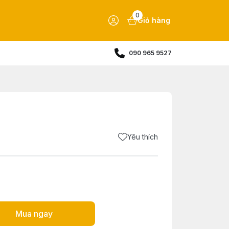
0
Giỏ hàng
090 965 9527
Yêu thích
Mua ngay