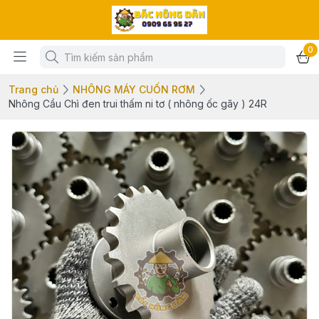
0
Trang chủ
NHÔNG MÁY CUỐN RƠM
Nhông Cầu Chì đen trui thấm ni tơ ( nhông ốc gãy ) 24R