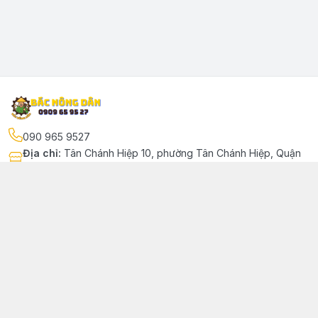
090 965 9527
Địa chỉ
:
Tân Chánh Hiệp 10, phường Tân Chánh Hiệp, Quận
12, Hồ Chí Minh - Quận 12
Kết nối
https://www.facebook.com/phutungbacnongdan/
090 965 9527
bacnongdan39@gmail.com
Giới thiệu
© 2024 Sản phẩm phát triển bởi Bác Nông Dân