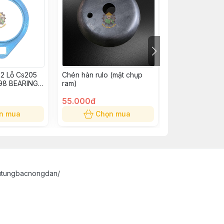
 2 Lỗ Cs205
Chén hàn rulo (mặt chụp
Chén Bi Đôi C
998 BEARING
ram)
55.000đ
85.000đ
n mua
Chọn mua
Chọn
utungbacnongdan/