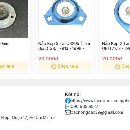
 30mm
Nắp Kẹp 3 Tai CS205 (Tam
Nắp Kẹp 2 Tai
Giác) GB/T7813 - 1998 -
GB/T7813 - 1
205 BEARING SEAT CS205
SEAT CS205
20.000đ
20.000đ
ọn mua
Chọn mua
Chọ
Kết nối
https://www.facebook.com/ph
090 965 9527
bacnongdan39@gmail.com
Hiệp, Quận 12, Hồ Chí Minh -