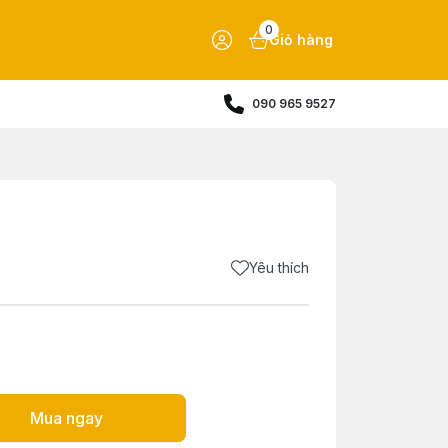
0
Giỏ hàng
090 965 9527
Yêu thích
Mua ngay