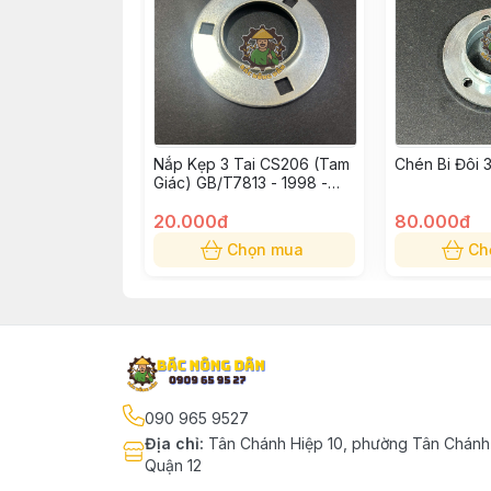
Nắp Kẹp 3 Tai CS206 (Tam
Chén Bi Đôi
Giác) GB/T7813 - 1998 -
206 BEARING SEAT CS206
20.000đ
80.000đ
Chọn mua
Ch
090 965 9527
Địa chỉ
:
Tân Chánh Hiệp 10, phường Tân Chánh 
Quận 12