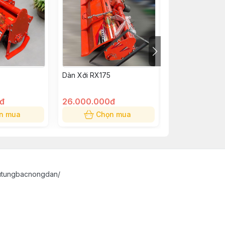
Dàn Xới RX175
Dàn Xới Sharti
SRT 7
đ
26.000.000đ
43.000.000đ
n mua
Chọn mua
Chọn
utungbacnongdan/