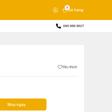
0
Giỏ hàng
090 965 9527
Yêu thích
Mua ngay