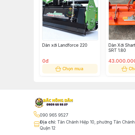
Dàn xới Landforce 220
Dàn Xới Shar
SRT 1.80
0đ
43.000.00
Chọn mua
Ch
090 965 9527
Địa chỉ
:
Tân Chánh Hiệp 10, phường Tân Chánh 
Quận 12