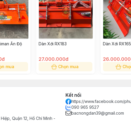
timan Ấn Độ
Dàn Xới RX183
Dàn Xới RX165
0đ
27.000.000đ
26.000.000
ọn mua
Chọn mua
Chọ
Kết nối
https://www.facebook.com/ph
090 965 9527
bacnongdan39@gmail.com
Hiệp, Quận 12, Hồ Chí Minh -