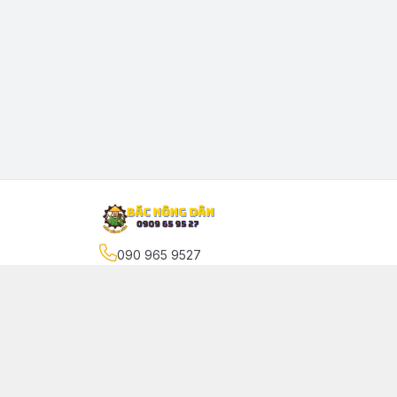
090 965 9527
Địa chỉ
:
Tân Chánh Hiệp 10, phường Tân Chánh 
Quận 12
Giới thiệu
© 2024 Sản phẩm phát triển bởi Bác Nông Dân