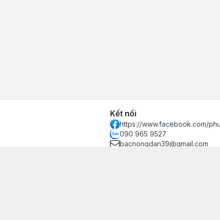
Kết nối
https://www.facebook.com/ph
090 965 9527
bacnongdan39@gmail.com
Hiệp, Quận 12, Hồ Chí Minh -