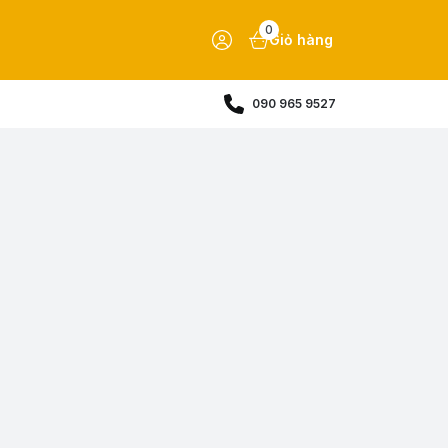
0
Giỏ hàng
090 965 9527