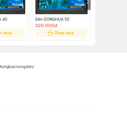
 40
Sên DONGHUA 50
Sên DBC DON
320.000đ
360.000đ
n mua
Chọn mua
Chọn
utungbacnongdan/