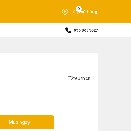
0
Giỏ hàng
090 965 9527
Yêu thích
Mua ngay