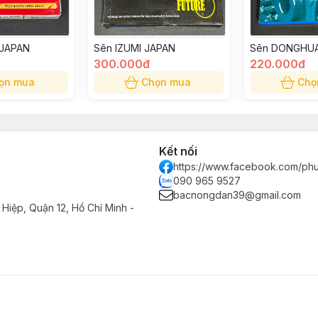
 JAPAN
Sên IZUMI JAPAN
Sên DONGHUA
300.000đ
220.000đ
ọn mua
Chọn mua
Chọ
Kết nối
https://www.facebook.com/ph
090 965 9527
bacnongdan39@gmail.com
Hiệp, Quận 12, Hồ Chí Minh -