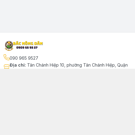
090 965 9527
Địa chỉ
:
Tân Chánh Hiệp 10, phường Tân Chánh Hiệp, Quận
12, Hồ Chí Minh - Quận 12
Kết nối
https://www.facebook.com/phutungbacnongdan/
090 965 9527
bacnongdan39@gmail.com
Giới thiệu
© 2024 Sản phẩm phát triển bởi Bác Nông Dân