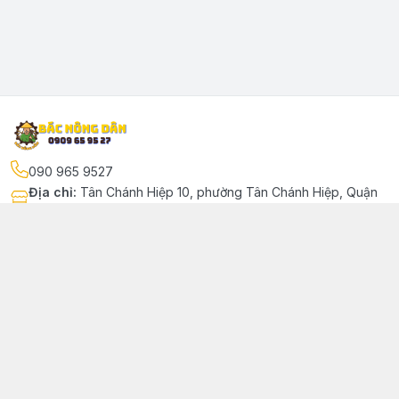
090 965 9527
Địa chỉ
:
Tân Chánh Hiệp 10, phường Tân Chánh Hiệp, Quận
12, Hồ Chí Minh - Quận 12
Kết nối
https://www.facebook.com/phutungbacnongdan/
090 965 9527
bacnongdan39@gmail.com
Giới thiệu
© 2024 Sản phẩm phát triển bởi Bác Nông Dân