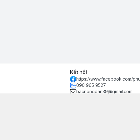
Kết nối
https://www.facebook.com/ph
090 965 9527
bacnongdan39@gmail.com
Hiệp, Quận 12, Hồ Chí Minh -