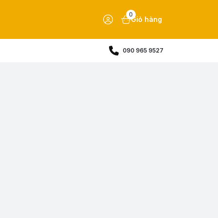
0
Giỏ hàng
090 965 9527