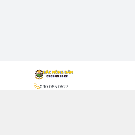
090 965 9527
Địa chỉ
:
Tân Chánh Hiệp 10, phường Tân Chánh 
Quận 12
Giới thiệu
© 2024 Sản phẩm phát triển bởi Bác Nông Dân