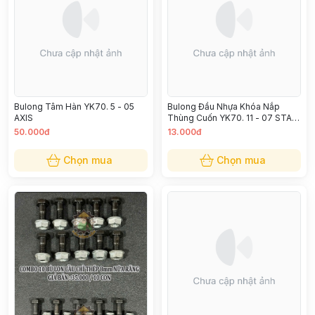
Bulong Tâm Hàn YK70. 5 - 05
Bulong Đầu Nhựa Khóa Nắp
AXIS
Thùng Cuốn YK70. 11 - 07 STAR
HANDLE M8*20
50.000đ
13.000đ
Chọn mua
Chọn mua