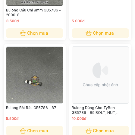
Bulong Cầu Chì 8mm GB5786 -
2000-8
3.500đ
5.000đ
Chọn mua
Chọn mua
Bulong Dùng Cho TyBen
Bulong Bắt Râu GB5786 - 87
GB5786 - 89 BOLT, NUT,
WASHER M16 X 8 CM
5.500đ
10.000đ
Chọn mua
Chọn mua