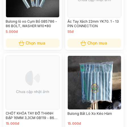
Ắc Tay Xách 22mm YK70. 1 - 13
Bulong lò xo Cụm Bố GB5786 -
PIN CONNECTION
86 BOLT, WASHER M10*80
5.000đ
55đ
Chọn mua
Chọn mua
CHỐT KHÓA TAY ĐỠ THANH
Bulong Bắt Lò Xo Kéo Hàm
ĐẬP 16MM 3,3CM GB119 - 86
CYLINDRICAL PIN M16X3.3
15.000đ
15.000đ