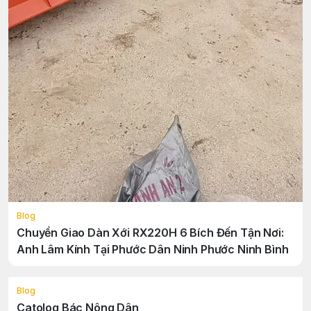
Blog
Chuyển Giao Dàn Xới RX220H 6 Bích Đến Tận Nơi:
Anh Lâm Kính Tại Phước Dân Ninh Phước Ninh Bình
Blog
Catolog Bác Nông Dân